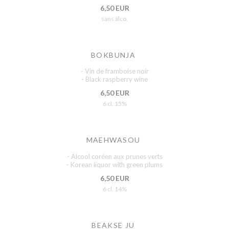
6,50 EUR
sans alco.
BOKBUNJA
- Vin de framboise noir
- Black raspberry wine
6,50 EUR
6 cl. 15%
MAEHWASOU
- Alcool coréen aux prunes verts
- Korean liquor with green plums
6,50 EUR
6 cl. 14%
BEAKSE JU