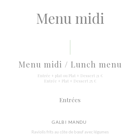
Menu midi
Menu midi / Lunch menu
Entrée + plat ou Plat + Dessert 21 €
Entrée + Plat + Dessert 25 €
Entrées
GALBI MANDU
Raviolis frits au côte de bœuf avec légumes