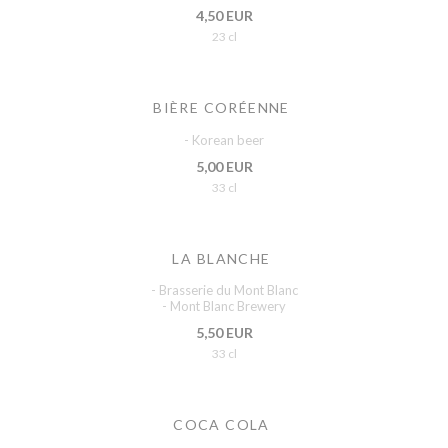
4,50 EUR
23 cl
BIÈRE CORÉENNE
- Korean beer
5,00 EUR
33 cl
LA BLANCHE
- Brasserie du Mont Blanc
- Mont Blanc Brewery
5,50 EUR
33 cl
COCA COLA