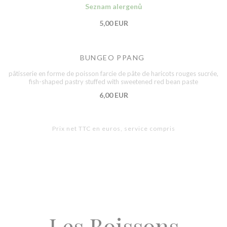
Seznam alergenů
5,00 EUR
BUNGEO PPANG
pâtisserie en forme de poisson farcie de pâte de haricots rouges sucrée,
fish-shaped pastry stuffed with sweetened red bean paste
6,00 EUR
Prix net TTC en euros, service compris
Les Boissons