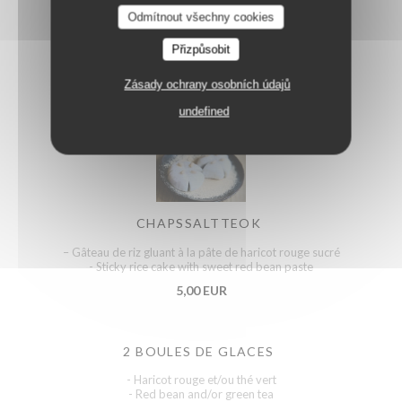
Sinabro
Odmítnout všechny cookies
Přizpůsobit
Dessert
Zásady ochrany osobních údajů
undefined
CHAPSSALTTEOK
– Gâteau de riz gluant à la pâte de haricot rouge sucré
- Sticky rice cake with sweet red bean paste
5,00 EUR
2 BOULES DE GLACES
- Haricot rouge et/ou thé vert
- Red bean and/or green tea