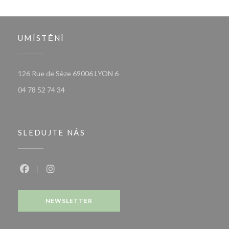
UMÍSTĚNÍ
((otevře se v novém okně))
126 Rue de Sèze 69006 LYON 6
04 78 52 74 34
SLEDUJTE NÁS
Facebook ((otevře se v novém okně))
Instagram ((otevře se v novém okně))
NEWSLETTER