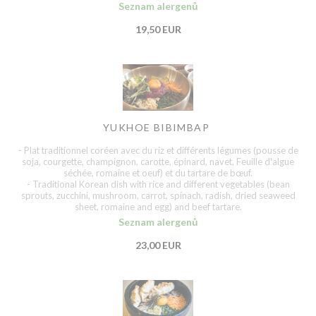
Seznam alergenů
19,50 EUR
YUKHOE BIBIMBAP
- Plat traditionnel coréen avec du riz et différents légumes (pousse de
soja, courgette, champignon, carotte, épinard, navet, Feuille d'algue
séchée, romaine et oeuf) et du tartare de bœuf.
- Traditional Korean dish with rice and different vegetables (bean
sprouts, zucchini, mushroom, carrot, spinach, radish, dried seaweed
sheet, romaine and egg) and beef tartare.
Seznam alergenů
23,00 EUR