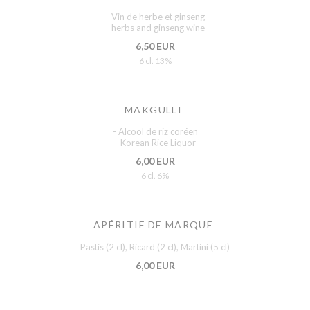
- Vin de herbe et ginseng
- herbs and ginseng wine
6,50 EUR
6 cl. 13%
MAKGULLI
- Alcool de riz coréen
- Korean Rice Liquor
6,00 EUR
6 cl. 6%
APÉRITIF DE MARQUE
Pastis (2 cl), Ricard (2 cl), Martini (5 cl)
6,00 EUR