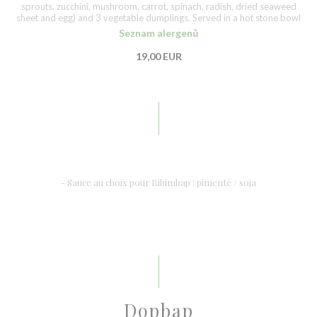
sprouts, zucchini, mushroom, carrot, spinach, radish, dried seaweed
sheet and egg) and 3 vegetable dumplings. Served in a hot stone bowl
Seznam alergenů
19,00 EUR
- Sauce au choix pour Bibimbap : pimenté / soja
Dopbap