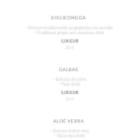
SOUJEONGGA
–Boisson traditionnelle au gingembre et cannelle
–Traditional ginger and cinnamon drink
5,00 EUR
23 cl
GALBAE
– Boisson de poire
– Pear drink
5,00 EUR
23 cl
ALOÉ VERRA
– Boisson d’aloé vera
– Aloe vera drink