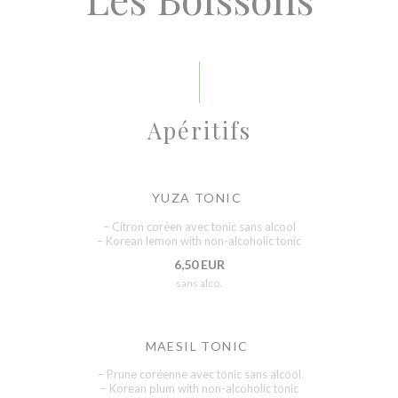
Apéritifs
YUZA TONIC
– Citron coréen avec tonic sans alcool
– Korean lemon with non-alcoholic tonic
6,50 EUR
sans alco.
MAESIL TONIC
– Prune coréenne avec tonic sans alcool
– Korean plum with non-alcoholic tonic