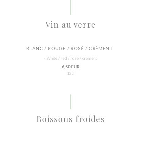
Vin au verre
BLANC / ROUGE / ROSÉ / CRÈMENT
- White / red / rosé / crément
6,50 EUR
12cl
Boissons froides