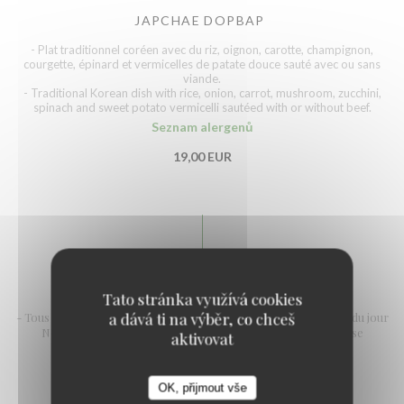
JAPCHAE DOPBAP
- Plat traditionnel coréen avec du riz, oignon, carotte, champignon,
courgette, épinard et vermicelles de patate douce sauté avec ou sans
viande.
- Traditional Korean dish with rice, onion, carrot, mushroom, zucchini,
spinach and sweet potato vermicelli sautéed with or without beef.
Seznam alergenů
19,00 EUR
Tato stránka využívá cookies
a dává ti na výběr, co chceš
- Tous les plats servent avec 3 accompagnements Et une soupe du jour
Notre viande est sélectionnée par M.O.F et origine française
aktivovat
OK, přijmout vše