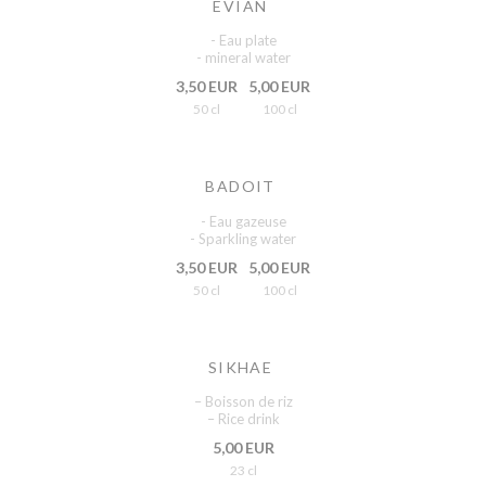
EVIAN
- Eau plate
- mineral water
3,50 EUR
5,00 EUR
50 cl
100 cl
BADOIT
- Eau gazeuse
- Sparkling water
3,50 EUR
5,00 EUR
50 cl
100 cl
SIKHAE
– Boisson de riz
– Rice drink
5,00 EUR
23 cl