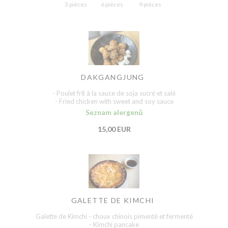
3 pièces
6 pièces
9 pièces
DAKGANGJUNG
- Poulet frit à la sauce de soja sucré et salé
- Fried chicken with sweet and soy sauce
Seznam alergenů
15,00 EUR
GALETTE DE KIMCHI
Galette de Kimchi - choux chinois pimenté et fermenté
- Kimchi pancake