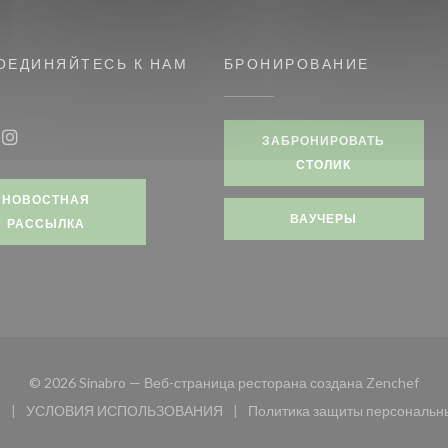
ОЕДИНЯЙТЕСЬ К НАМ
БРОНИРОВАНИЕ
м окне))
ЗАБРОНИРОВАТЬ
book ((открывается в новом окне))
Instagram ((открывается в новом окне))
СТОЛИК
НОВОСТНАЯ
ВАУЧЕРЫ
РАССЫЛКА
((от
© 2026 Sinabro — Веб-страница ресторана создана
Zenchef
и
УСЛОВИЯ ИСПОЛЬЗОВАНИЯ
Политика защиты персональн
 окне))
((открывается в новом окне))
((открыв