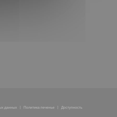
крывается в новом окне))
ых данных
Политика печенье
Доступность
ается в новом окне))
((открывается в новом окне))
((открывается в новом окне